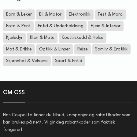
Barn & Leker
Bil & Motor
Elektronikk
Fest & Moro
Foto & Print
Fritid & Underholdning
Hjem & Interiør
Kjæledyr
Klær & Mote
Kosttilskudd & Helse
Mat & Drikke
Optikk & Linser
Reise
Samliv & Erotikk
Skjønnhet & Velvære
Sport & Fritid
OM OSS
Hos Coupolife finner du tilbud, kampanjer og rabattkoder som
kan brukes på nett. Vi gir deg rabattkoder som faktisk
fungerer!