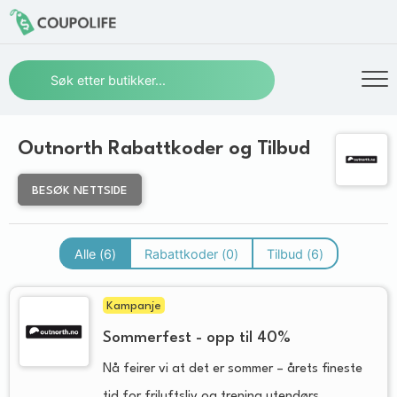
Outnorth Rabattkoder og Tilbud
BESØK NETTSIDE
Alle (
6
)
Rabattkoder (
0
)
Tilbud (
6
)
Kampanje
Sommerfest - opp til 40%
Nå feirer vi at det er sommer – årets fineste
tid for friluftsliv og trening utendørs.