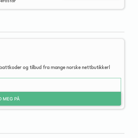
berostar
abattkoder og tilbud fra mange norske nettbutikker!
D MEG PÅ