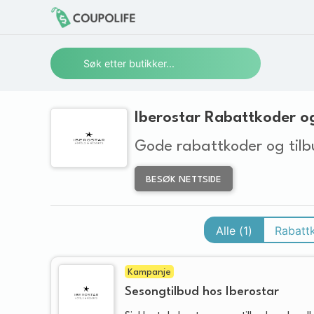
Iberostar Rabattkoder og
Gode rabattkoder og tilb
BESØK NETTSIDE
Alle (
1
)
Rabatt
Kampanje
Sesongtilbud hos Iberostar