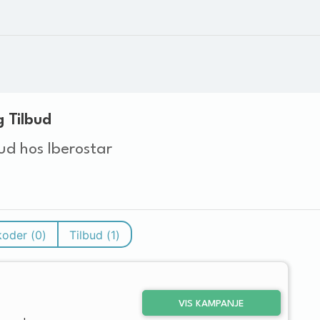
 Tilbud
ud hos Iberostar
koder (
0
)
Tilbud (
1
)
VIS KAMPANJE