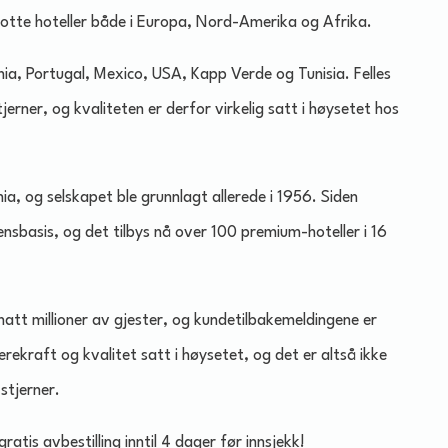
 flotte hoteller både i Europa, Nord-Amerika og Afrika.
nia, Portugal, Mexico, USA, Kapp Verde og Tunisia. Felles
tjerner, og kvaliteten er derfor virkelig satt i høysetet hos
ia, og selskapet ble grunnlagt allerede i 1956. Siden
sbasis, og det tilbys nå over 100 premium-hoteller i 16
 hatt millioner av gjester, og kundetilbakemeldingene er
ærekraft og kvalitet satt i høysetet, og det er altså ikke
stjerner.
ratis avbestilling inntil 4 dager før innsjekk!