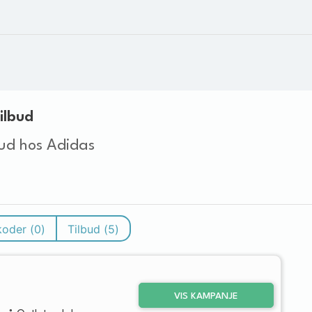
ilbud
ud hos Adidas
koder (
0
)
Tilbud (
5
)
VIS KAMPANJE