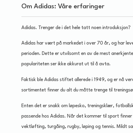
Om Adidas: Våre erfaringer
Adidas. Trenger de i det hele tatt noen introduksjon?
Adidas har vært på markedet i over 70 år, og har leve
perioden. Dette er utvilsomt en av de mest anerkjent
populariteten ser ikke akkurat ut til å avta.
Faktisk ble Adidas stiftet allerede i 1949, og er nå ve
sortimentet finner du alt du måtte trenge til trenings
Enten det er snakk om løpesko, treningsklær, fotballs
passende hos Adidas. Når det kommer til sport finner m
vektløfting, turgåing, rugby, løping og tennis. Mildt s