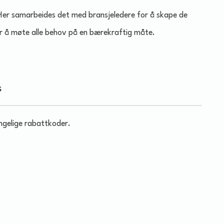
Her samarbeides det med bransjeledere for å skape de
or å møte alle behov på en bærekraftig måte.
s
engelige rabattkoder.