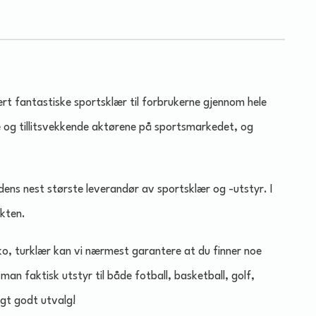
rt fantastiske sportsklær til forbrukerne gjennom hele
e og tillitsvekkende aktørene på sportsmarkedet, og
rdens nest største leverandør av sportsklær og -utstyr. I
økten.
ko, turklær kan vi nærmest garantere at du finner noe
an faktisk utstyr til både fotball, basketball, golf,
agt godt utvalg!