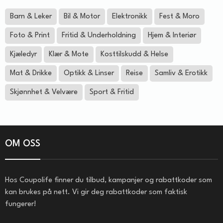
Barn & Leker
Bil & Motor
Elektronikk
Fest & Moro
Foto & Print
Fritid & Underholdning
Hjem & Interiør
Kjæledyr
Klær & Mote
Kosttilskudd & Helse
Mat & Drikke
Optikk & Linser
Reise
Samliv & Erotikk
Skjønnhet & Velvære
Sport & Fritid
OM OSS
Hos Coupolife finner du tilbud, kampanjer og rabattkoder som
kan brukes på nett. Vi gir deg rabattkoder som faktisk
fungerer!