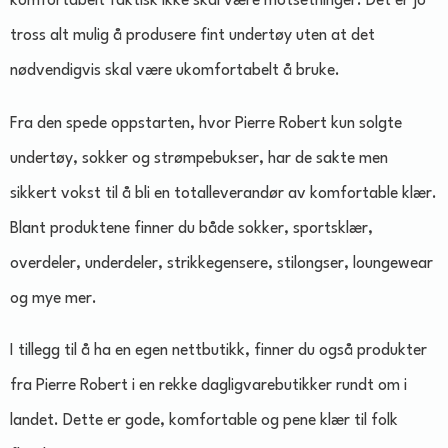
komfortabelt faktisk ikke skal være motsetninger. Det er jo
tross alt mulig å produsere fint undertøy uten at det
nødvendigvis skal være ukomfortabelt å bruke.
Fra den spede oppstarten, hvor Pierre Robert kun solgte
undertøy, sokker og strømpebukser, har de sakte men
sikkert vokst til å bli en totalleverandør av komfortable klær.
Blant produktene finner du både sokker, sportsklær,
overdeler, underdeler, strikkegensere, stilongser, loungewear
og mye mer.
I tillegg til å ha en egen nettbutikk, finner du også produkter
fra Pierre Robert i en rekke dagligvarebutikker rundt om i
landet. Dette er gode, komfortable og pene klær til folk