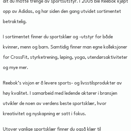
alt du måtte trenge av sportsutstyr. I 2005 ble Reebok kjøpt
opp av Adidas, og har siden den gang utvidet sortimentet
betraktelig.
I sortimentet finner du sportsklær og -utstyr for både
kvinner, menn og barn. Samtidig finner man egne kolleksjoner
for CrossFit, styrketrening, løping, yoga, utendørsaktiviteter
og mye mer.
Reebok’s visjon er å levere sports- og livsstilsprodukter av
høy kvalitet. I samarbeid med ledende aktører i bransjen
utvikler de noen av verdens beste sportsklær, hvor
kreativitet og nyskapning er satt i fokus.
Utover vanlige sportsklær finner du også klær til