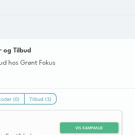
 og Tilbud
ud hos Grønt Fokus
koder (
0
)
Tilbud (
3
)
VIS KAMPANJE