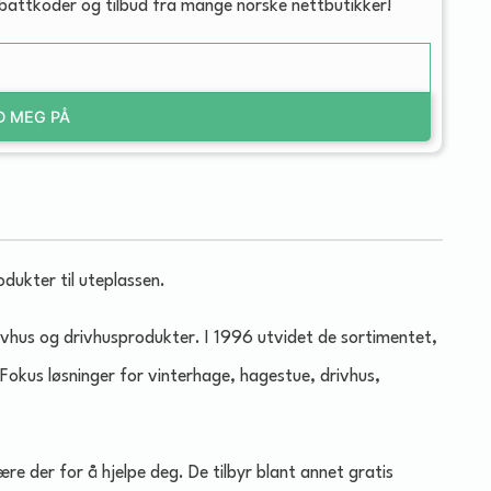
abattkoder og tilbud fra mange norske nettbutikker!
D MEG PÅ
dukter til uteplassen.
rivhus og drivhusprodukter. I 1996 utvidet de sortimentet,
Fokus løsninger for vinterhage, hagestue, drivhus,
e der for å hjelpe deg. De tilbyr blant annet gratis