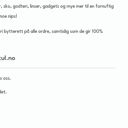
r, sko, godteri, linser, gadgets og mye mer til en fornuftig
noe nips!
fri bytterett på alle ordre, samtidig som de gir 100%
kul.no
s oss.
det.