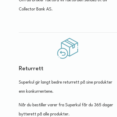
Om du bruker faktura vil fakturaen sendes ut av
Collector Bank AS.
Returrett
Superkul gir langt bedre returrett på sine produkter
enn konkurrentene.
Når du bestiller varer fra Superkul får du 365 dager
bytterett på alle produkter.