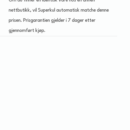
Om du finner en identisk vare hos en annen
nettbutikk, vil Superkul automatisk matche denne
prisen. Prisgarantien gjelder i 7 dager etter
gjennomført kjøp.