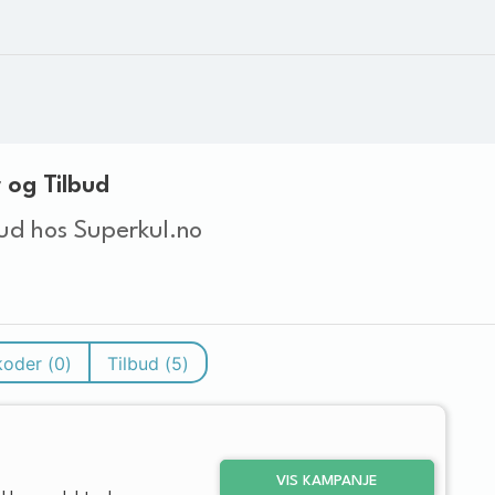
 og Tilbud
ud hos Superkul.no
koder (
0
)
Tilbud (
5
)
VIS KAMPANJE