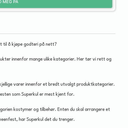
D MEG PÅ
st til å kjøpe godteri på nett?
dukter innenfor mange ulike kategorier. Her tør vi rett og
kjellige varer innenfor et bredt utvalgt produktkategorier.
 festen som Superkul er mest kjent for.
gorien kostymer og tilbehør. Enten du skal arrangere et
eenfest, har Superkul det du trenger.